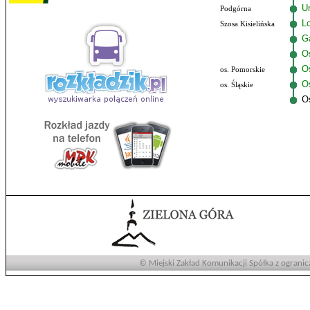
U
Podgórna
Lo
Szosa Kisielińska
G
O
O
os. Pomorskie
Os
os. Śląskie
O
© Miejski Zakład Komunikacji Spółka z ogranic