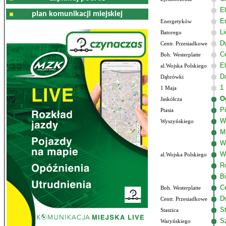
El
plan komunikacji miejskiej
E
Energetyków
L
Batorego
D
Centr. Przesiadkowe
C
Boh. Westerplatte
El
al.Wojska Polskiego
D
Dąbrówki
1
1 Maja
O
Jaskółcza
P
Ptasia
W
Wyszyńskiego
M
W
W
al.Wojska Polskiego
R
B
C
Boh. Westerplatte
D
Centr. Przesiadkowe
S
Staszica
Sz
Waryńskiego