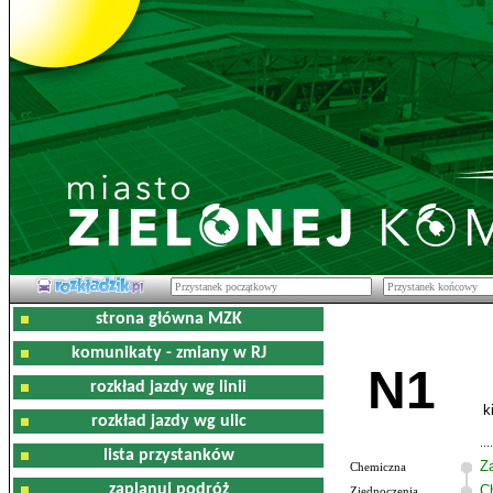
strona główna MZK
komunikaty - zmiany w RJ
N1
rozkład jazdy wg linii
k
rozkład jazdy wg ulic
lista przystanków
Z
Chemiczna
zaplanuj podróż
C
Zjednoczenia