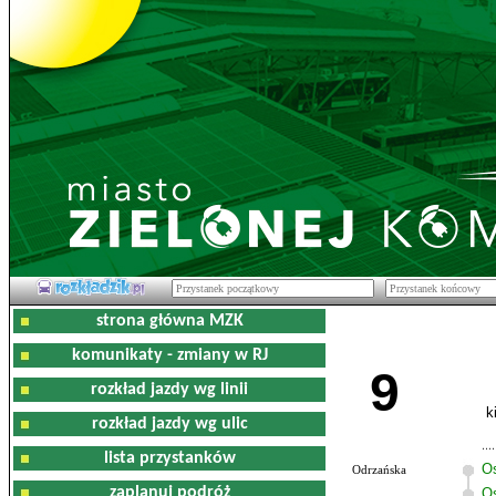
strona główna MZK
komunikaty - zmiany w RJ
9
rozkład jazdy wg linii
k
rozkład jazdy wg ulic
lista przystanków
O
Odrzańska
zaplanuj podróż
Os