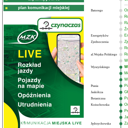
plan komunikacji miejskiej
Os
Batorego
R
R
Źr
E
Energetyków
Zj
Zjednoczenia
R
R
al.Wojska Polskiego
Wo
W
Wyszyńskiego
M
W
P
Ptasia
G
Jaskółcza
Po
Botaniczna
Os
Kożuchowska
Pr
J
Z
Jędrzychowska