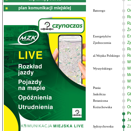
plan komunikacji miejskiej
Os
Batorego
R
R
Źr
E
Energetyków
Zj
Zjednoczenia
R
R
al.Wojska Polskiego
Wo
W
Wyszyńskiego
M
W
P
Ptasia
G
Jaskółcza
Po
Botaniczna
Os
Kożuchowska
P
J
Z
Jędrzychowska