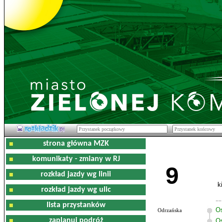
strona główna MZK
komunikaty - zmiany w RJ
9
rozkład jazdy wg linii
k
rozkład jazdy wg ulic
lista przystanków
O
Odrzańska
zaplanuj podróż
Os