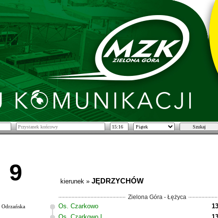
9
JĘDRZYCHÓW
kierunek »
Zielona Góra - Łężyca
Os. Czarkowo
13
Odrzańska
Os. Czarkowo I
13