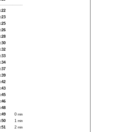
:22
:23
:25
:26
:28
:30
:32
:33
:34
:37
:39
:42
:43
:45
:46
:48
:49
0
min
:50
1
min
:51
2
min