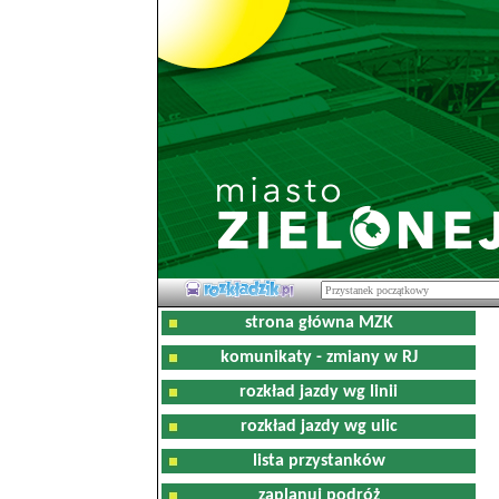
strona główna MZK
komunikaty - zmiany w RJ
rozkład jazdy wg linii
rozkład jazdy wg ulic
lista przystanków
zaplanuj podróż