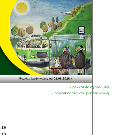
Rozkład jazdy ważny od
01.06.2026 r.
.
« powrót do wyboru linii
« powrót do tabliczki przystankowej
:19
:19