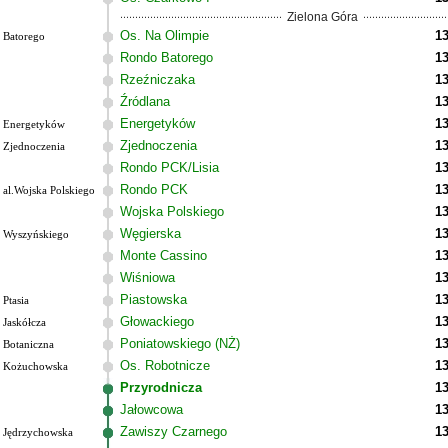
Zielona Góra
Os. Na Olimpie
13
Batorego
Rondo Batorego
13
Rzeźniczaka
13
Źródlana
13
Energetyków
13
Energetyków
Zjednoczenia
13
Zjednoczenia
Rondo PCK/Lisia
13
Rondo PCK
13
al.Wojska Polskiego
Wojska Polskiego
13
Węgierska
13
Wyszyńskiego
Monte Cassino
13
Wiśniowa
13
Piastowska
13
Ptasia
Głowackiego
13
Jaskółcza
Poniatowskiego (NŻ)
13
Botaniczna
Os. Robotnicze
13
Kożuchowska
Przyrodnicza
13
Jałowcowa
13
Zawiszy Czarnego
13
Jędrzychowska