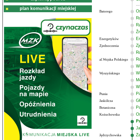
plan komunikacji miejskiej
Os
Batorego
R
R
Źr
E
Energetyków
Zj
Zjednoczenia
R
R
al.Wojska Polskiego
Wo
W
Wyszyńskiego
M
W
P
Ptasia
G
Jaskółcza
Po
Botaniczna
Os
Kożuchowska
P
J
Z
Jędrzychowska