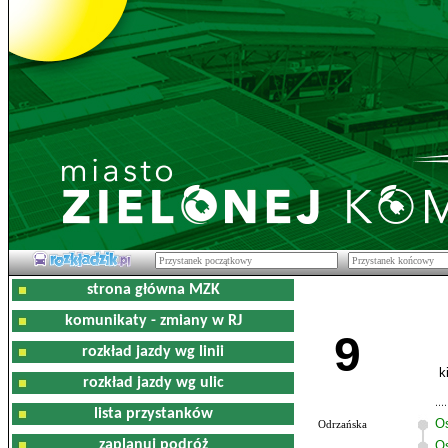
strona główna MZK
komunikaty - zmiany w RJ
9
rozkład jazdy wg linii
k
rozkład jazdy wg ulic
lista przystanków
O
Odrzańska
zaplanuj podróż
Os