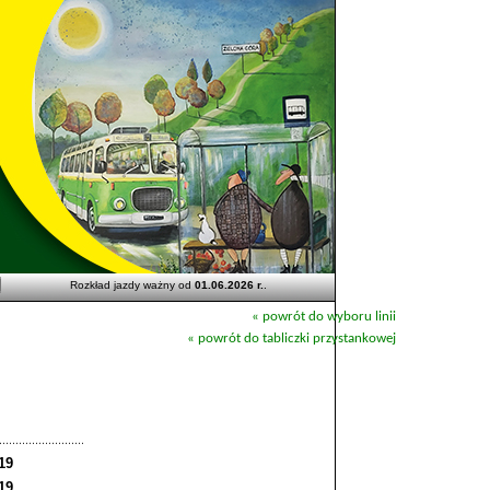
Rozkład jazdy ważny od
01.06.2026 r.
.
« powrót do wyboru linii
« powrót do tabliczki przystankowej
19
19