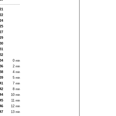
21
22
24
25
27
29
30
31
32
34
0
min
36
2
min
38
4
min
39
5
min
41
7
min
42
8
min
44
10
min
45
11
min
46
12
min
47
13
min