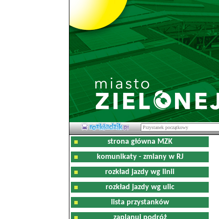
strona główna MZK
komunikaty - zmiany w RJ
rozkład jazdy wg linii
rozkład jazdy wg ulic
lista przystanków
zaplanuj podróż