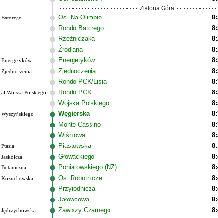
Zielona Góra
Os. Na Olimpie
8:
Batorego
Rondo Batorego
8:
Rzeźniczaka
8:
Źródlana
8:
Energetyków
8:
Energetyków
Zjednoczenia
8:
Zjednoczenia
Rondo PCK/Lisia
8:
Rondo PCK
8:
al.Wojska Polskiego
Wojska Polskiego
8:
Węgierska
8:
Wyszyńskiego
Monte Cassino
8:
Wiśniowa
8:
Piastowska
8:
Ptasia
Głowackiego
8:
Jaskółcza
Poniatowskiego (NŻ)
8:
Botaniczna
Os. Robotnicze
8:
Kożuchowska
Przyrodnicza
8:
Jałowcowa
8:
Zawiszy Czarnego
8:
Jędrzychowska