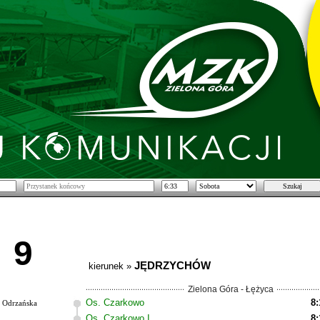
9
JĘDRZYCHÓW
kierunek »
Zielona Góra - Łężyca
Os. Czarkowo
8:
Odrzańska
Os. Czarkowo I
8: