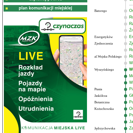
plan komunikacji miejskiej
Os
Batorego
R
R
Źr
E
Energetyków
Zj
Zjednoczenia
R
R
al.Wojska Polskiego
Wo
W
Wyszyńskiego
M
W
P
Ptasia
G
Jaskółcza
Po
Botaniczna
Os
Kożuchowska
Pr
J
Z
Jędrzychowska