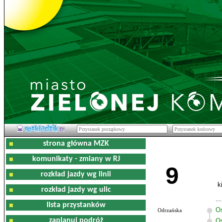
strona główna MZK
komunikaty - zmiany w RJ
9
rozkład jazdy wg linii
k
rozkład jazdy wg ulic
lista przystanków
O
Odrzańska
zaplanuj podróż
Os