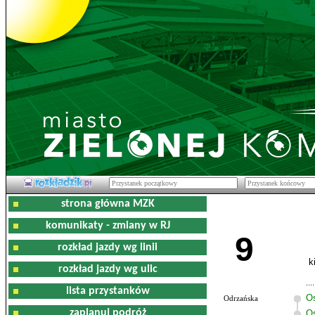
strona główna MZK
komunikaty - zmiany w RJ
9
rozkład jazdy wg linii
k
rozkład jazdy wg ulic
lista przystanków
O
Odrzańska
zaplanuj podróż
Os