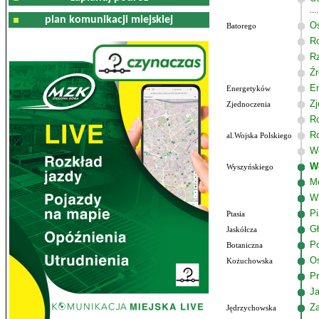
plan komunikacji miejskiej
Os
Batorego
R
R
Źr
E
Energetyków
Zj
Zjednoczenia
R
R
al.Wojska Polskiego
Wo
W
Wyszyńskiego
M
W
P
Ptasia
G
Jaskółcza
Po
Botaniczna
Os
Kożuchowska
Pr
J
Z
Jędrzychowska