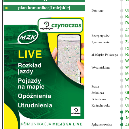
plan komunikacji miejskiej
Os
Batorego
R
R
Źr
E
Energetyków
Zj
Zjednoczenia
R
R
al.Wojska Polskiego
Wo
W
Wyszyńskiego
M
W
P
Ptasia
G
Jaskółcza
Po
Botaniczna
Os
Kożuchowska
P
J
Z
Jędrzychowska