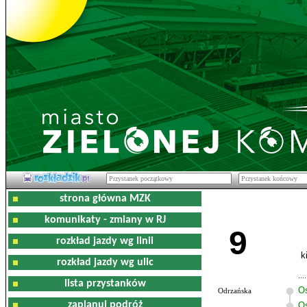
strona główna MZK
komunikaty - zmiany w RJ
9
rozkład jazdy wg linii
k
rozkład jazdy wg ulic
lista przystanków
O
Odrzańska
zaplanuj podróż
Os