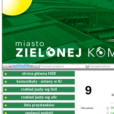
strona główna MZK
komunikaty - zmiany w RJ
9
rozkład jazdy wg linii
k
rozkład jazdy wg ulic
lista przystanków
O
Odrzańska
zaplanuj podróż
Os