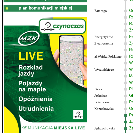
plan komunikacji miejskiej
Os
Batorego
R
R
Źr
E
Energetyków
Zj
Zjednoczenia
R
R
al.Wojska Polskiego
Wo
W
Wyszyńskiego
M
W
P
Ptasia
G
Jaskółcza
Po
Botaniczna
Os
Kożuchowska
P
J
Z
Jędrzychowska