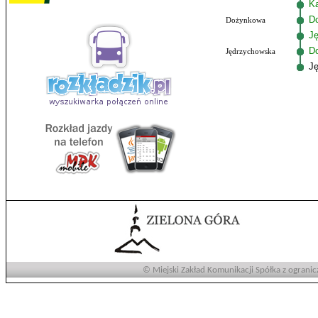
K
D
Dożynkowa
Ję
D
Jędrzychowska
J
© Miejski Zakład Komunikacji Spółka z ogranic