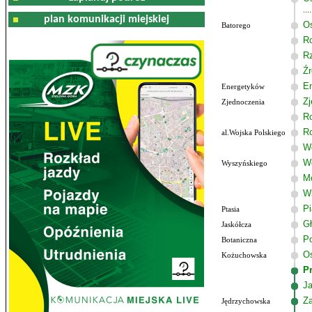
plan komunikacji miejskiej
Os
Batorego
R
R
Źr
E
Energetyków
Zj
Zjednoczenia
R
R
al.Wojska Polskiego
Wo
W
Wyszyńskiego
M
W
P
Ptasia
G
Jaskółcza
Po
Botaniczna
Os
Kożuchowska
P
J
Z
Jędrzychowska