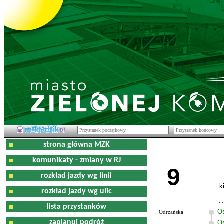
strona główna MZK
komunikaty - zmiany w RJ
9
rozkład jazdy wg linii
k
rozkład jazdy wg ulic
lista przystanków
O
Odrzańska
zaplanuj podróż
Os