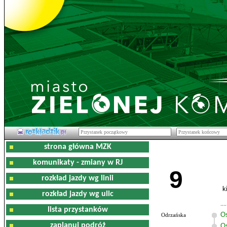
strona główna MZK
komunikaty - zmiany w RJ
9
rozkład jazdy wg linii
k
rozkład jazdy wg ulic
lista przystanków
O
Odrzańska
zaplanuj podróż
Os