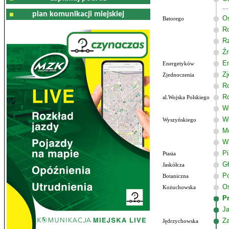
plan komunikacji miejskiej
Os
Batorego
R
R
Źr
E
Energetyków
Zj
Zjednoczenia
R
R
al.Wojska Polskiego
Wo
W
Wyszyńskiego
M
W
P
Ptasia
G
Jaskółcza
Po
Botaniczna
Os
Kożuchowska
P
J
Z
Jędrzychowska