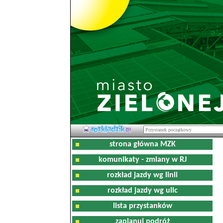
strona główna MZK
komunikaty - zmiany w RJ
rozkład jazdy wg linii
rozkład jazdy wg ulic
lista przystanków
zaplanuj podróż