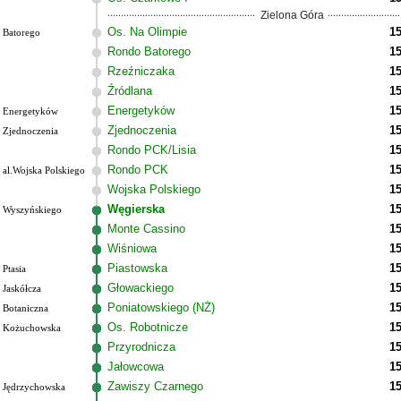
Zielona Góra
Os. Na Olimpie
15
Batorego
Rondo Batorego
15
Rzeźniczaka
15
Źródlana
15
Energetyków
15
Energetyków
Zjednoczenia
15
Zjednoczenia
Rondo PCK/Lisia
15
Rondo PCK
15
al.Wojska Polskiego
Wojska Polskiego
15
Węgierska
15
Wyszyńskiego
Monte Cassino
15
Wiśniowa
15
Piastowska
15
Ptasia
Głowackiego
15
Jaskółcza
Poniatowskiego (NŻ)
15
Botaniczna
Os. Robotnicze
15
Kożuchowska
Przyrodnicza
15
Jałowcowa
15
Zawiszy Czarnego
15
Jędrzychowska