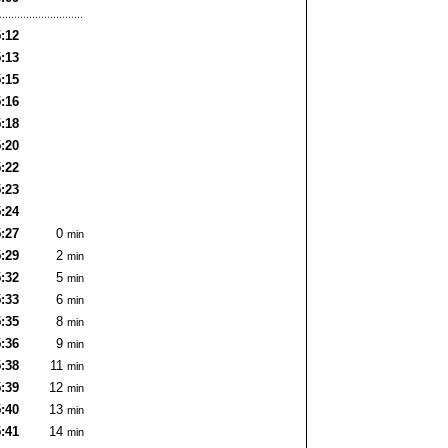
:12
:13
:15
:16
:18
:20
:22
:23
:24
:27
0
min
:29
2
min
:32
5
min
:33
6
min
:35
8
min
:36
9
min
:38
11
min
:39
12
min
:40
13
min
:41
14
min