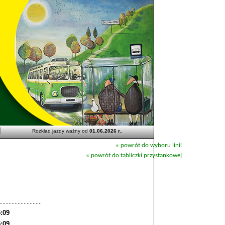
Rozkład jazdy ważny od
01.06.2026 r.
.
« powrót do wyboru linii
« powrót do tabliczki przystankowej
:09
:09