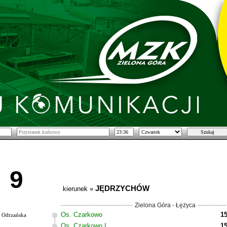
9
JĘDRZYCHÓW
kierunek »
Zielona Góra - Łężyca
Os. Czarkowo
15
Odrzańska
Os. Czarkowo I
15