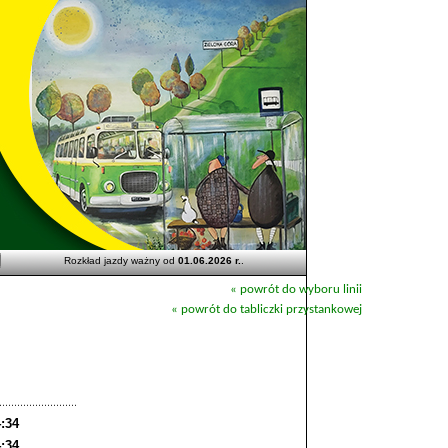
Rozkład jazdy ważny od
01.06.2026 r.
.
« powrót do wyboru linii
« powrót do tabliczki przystankowej
:34
:34