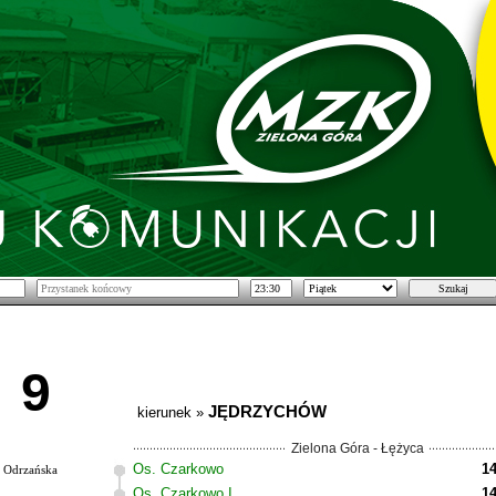
9
JĘDRZYCHÓW
kierunek »
Zielona Góra - Łężyca
Os. Czarkowo
14
Odrzańska
Os. Czarkowo I
14