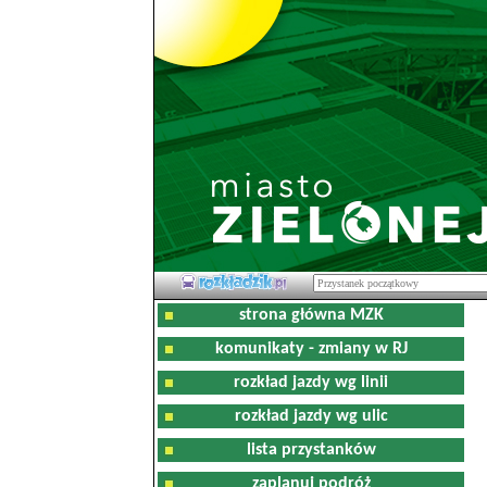
strona główna MZK
komunikaty - zmiany w RJ
rozkład jazdy wg linii
rozkład jazdy wg ulic
lista przystanków
zaplanuj podróż