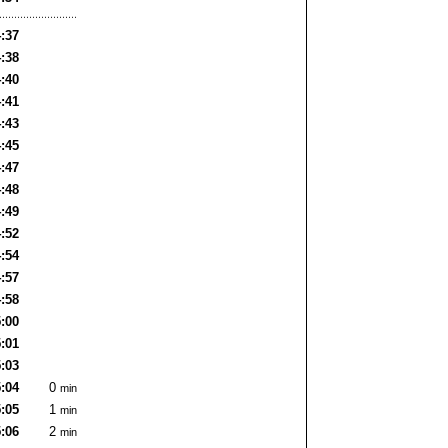
:37
:38
:40
:41
:43
:45
:47
:48
:49
:52
:54
:57
:58
:00
:01
:03
:04
0
min
:05
1
min
:06
2
min