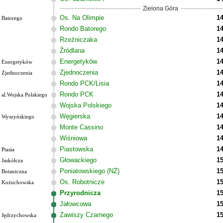
Zielona Góra
Os. Na Olimpie
14
Batorego
Rondo Batorego
14
Rzeźniczaka
14
Źródlana
14
Energetyków
14
Energetyków
Zjednoczenia
14
Zjednoczenia
Rondo PCK/Lisia
14
Rondo PCK
14
al.Wojska Polskiego
Wojska Polskiego
14
Węgierska
14
Wyszyńskiego
Monte Cassino
14
Wiśniowa
14
Piastowska
14
Ptasia
Głowackiego
15
Jaskółcza
Poniatowskiego (NŻ)
15
Botaniczna
Os. Robotnicze
15
Kożuchowska
Przyrodnicza
15
Jałowcowa
15
Zawiszy Czarnego
15
Jędrzychowska