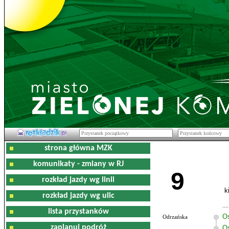
strona główna MZK
komunikaty - zmiany w RJ
9
rozkład jazdy wg linii
k
rozkład jazdy wg ulic
lista przystanków
O
Odrzańska
zaplanuj podróż
Os