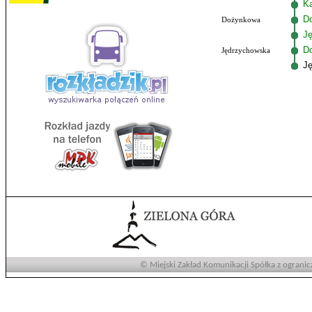
K
D
Dożynkowa
Ję
D
Jędrzychowska
J
© Miejski Zakład Komunikacji Spółka z ogranic