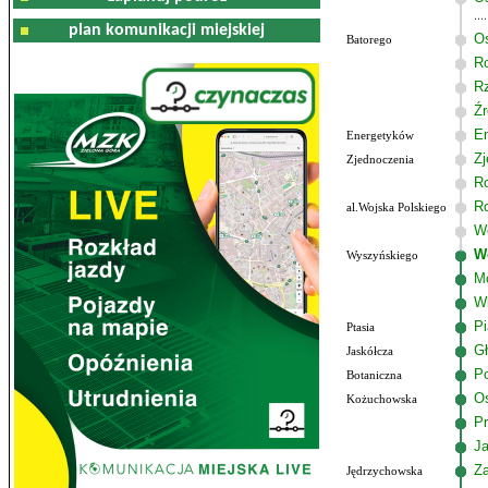
plan komunikacji miejskiej
Os
Batorego
R
R
Źr
E
Energetyków
Zj
Zjednoczenia
R
R
al.Wojska Polskiego
Wo
W
Wyszyńskiego
M
W
P
Ptasia
G
Jaskółcza
Po
Botaniczna
Os
Kożuchowska
Pr
J
Z
Jędrzychowska