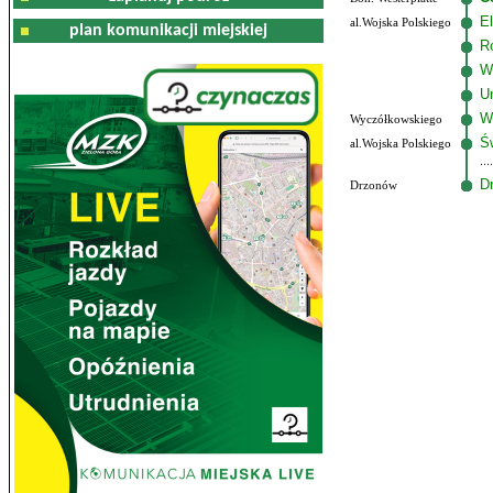
El
al.Wojska Polskiego
plan komunikacji miejskiej
R
W
U
W
Wyczółkowskiego
Ś
al.Wojska Polskiego
D
Drzonów