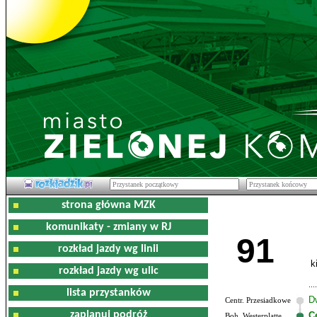
strona główna MZK
komunikaty - zmiany w RJ
91
rozkład jazdy wg linii
k
rozkład jazdy wg ulic
lista przystanków
D
Centr. Przesiadkowe
zaplanuj podróż
C
Boh. Westerplatte