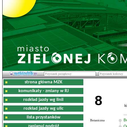
strona główna MZK
komunikaty - zmiany w RJ
8
rozkład jazdy wg linii
k
rozkład jazdy wg ulic
lista przystanków
B
Botaniczna
zaplanuj podróż
O