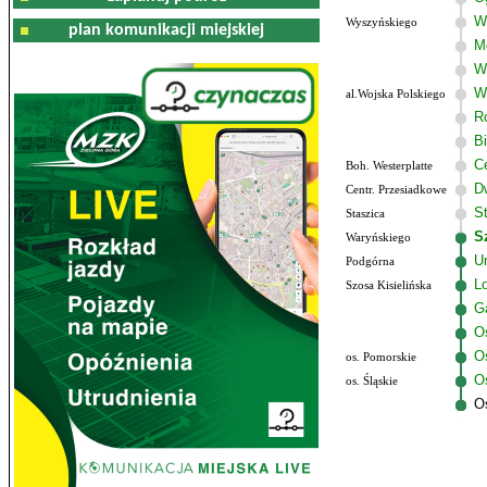
W
Wyszyńskiego
plan komunikacji miejskiej
M
W
W
al.Wojska Polskiego
R
B
C
Boh. Westerplatte
D
Centr. Przesiadkowe
S
Staszica
S
Waryńskiego
U
Podgórna
Lo
Szosa Kisielińska
G
O
O
os. Pomorskie
Os
os. Śląskie
O