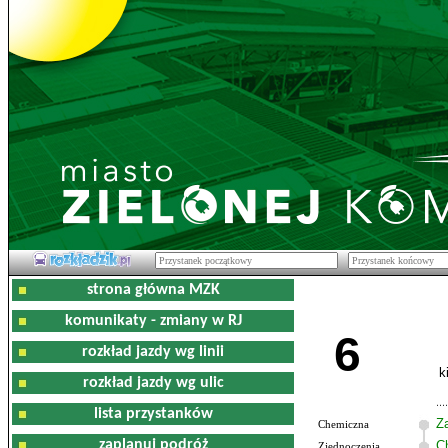
strona główna MZK
komunikaty - zmiany w RJ
6
rozkład jazdy wg linii
k
rozkład jazdy wg ulic
lista przystanków
Z
Chemiczna
zaplanuj podróż
C
Zjednoczenia