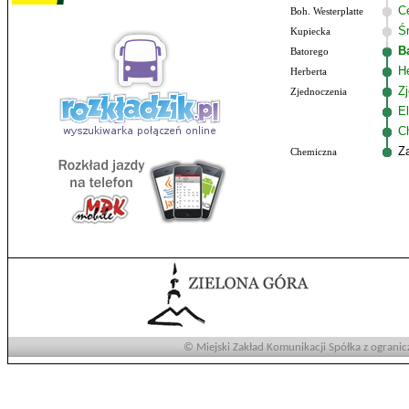
C
Boh. Westerplatte
Ś
Kupiecka
B
Batorego
He
Herberta
Z
Zjednoczenia
El
C
Z
Chemiczna
© Miejski Zakład Komunikacji Spółka z ogranic