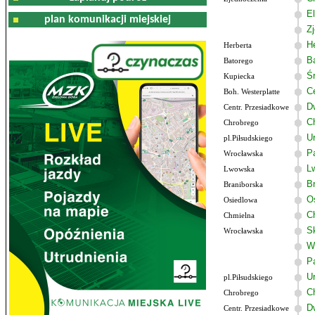
El
plan komunikacji miejskiej
Z
He
Herberta
B
Batorego
Ś
Kupiecka
C
Boh. Westerplatte
D
Centr. Przesiadkowe
C
Chrobrego
U
pl.Piłsudskiego
P
Wrocławska
L
Lwowska
B
Braniborska
O
Osiedlowa
C
Chmielna
S
Wrocławska
W
P
U
pl.Piłsudskiego
C
Chrobrego
D
Centr. Przesiadkowe