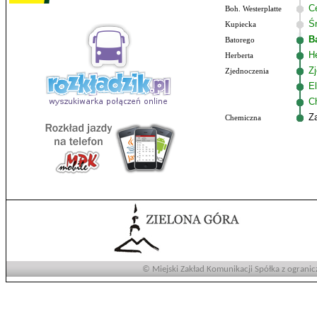
C
Boh. Westerplatte
Ś
Kupiecka
B
Batorego
He
Herberta
Z
Zjednoczenia
El
C
Z
Chemiczna
© Miejski Zakład Komunikacji Spółka z ogranic