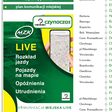
El
plan komunikacji miejskiej
Z
He
Herberta
B
Batorego
Ś
Kupiecka
C
Boh. Westerplatte
D
Centr. Przesiadkowe
C
Chrobrego
U
pl.Piłsudskiego
P
Wrocławska
L
Lwowska
B
Braniborska
O
Osiedlowa
C
Chmielna
S
Wrocławska
W
P
U
pl.Piłsudskiego
C
Chrobrego
D
Centr. Przesiadkowe