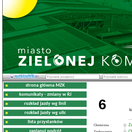
strona główna MZK
komunikaty - zmiany w RJ
6
rozkład jazdy wg linii
k
rozkład jazdy wg ulic
lista przystanków
Z
Chemiczna
zaplanuj podróż
C
Zjednoczenia