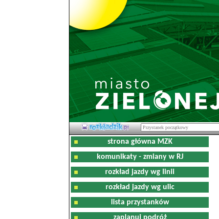
strona główna MZK
komunikaty - zmiany w RJ
rozkład jazdy wg linii
rozkład jazdy wg ulic
lista przystanków
zaplanuj podróż