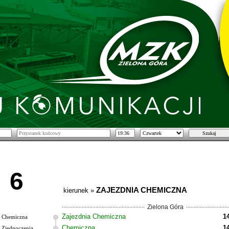
6
ZAJEZDNIA CHEMICZNA
kierunek »
Zielona Góra
Zajezdnia Chemiczna
1
Chemiczna
Chemiczna
1
Zjednoczenia