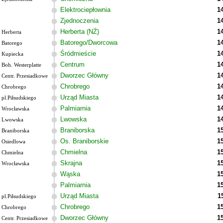
Elektrociepłownia
1
Zjednoczenia
1
Herberta (NŻ)
1
Herberta
Batorego/Dworcowa
1
Batorego
Śródmieście
1
Kupiecka
Centrum
1
Boh. Westerplatte
Dworzec Główny
1
Centr. Przesiadkowe
Chrobrego
1
Chrobrego
Urząd Miasta
1
pl.Piłsudskiego
Palmiarnia
1
Wrocławska
Lwowska
1
Lwowska
Braniborska
1
Braniborska
Os. Braniborskie
1
Osiedlowa
Chmielna
1
Chmielna
Skrajna
1
Wrocławska
Wąska
1
Palmiarnia
1
Urząd Miasta
1
pl.Piłsudskiego
Chrobrego
1
Chrobrego
Dworzec Główny
1
Centr. Przesiadkowe