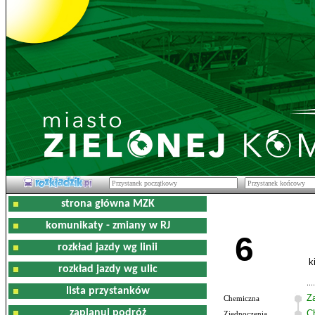
strona główna MZK
komunikaty - zmiany w RJ
6
rozkład jazdy wg linii
k
rozkład jazdy wg ulic
lista przystanków
Z
Chemiczna
zaplanuj podróż
C
Zjednoczenia