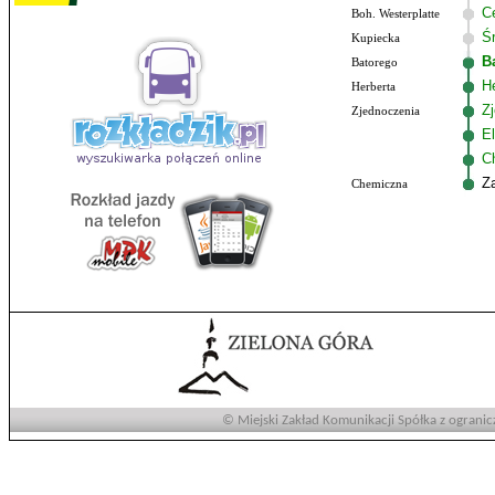
C
Boh. Westerplatte
Ś
Kupiecka
B
Batorego
He
Herberta
Z
Zjednoczenia
El
C
Z
Chemiczna
© Miejski Zakład Komunikacji Spółka z ogranic