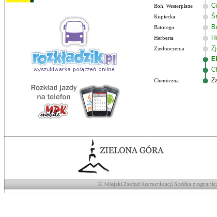
C
Boh. Westerplatte
Ś
Kupiecka
B
Batorego
He
Herberta
Z
Zjednoczenia
E
C
Z
Chemiczna
© Miejski Zakład Komunikacji Spółka z ogranic