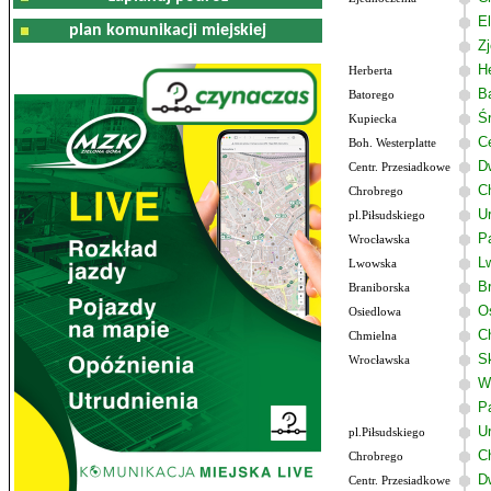
El
plan komunikacji miejskiej
Z
He
Herberta
B
Batorego
Ś
Kupiecka
C
Boh. Westerplatte
D
Centr. Przesiadkowe
C
Chrobrego
U
pl.Piłsudskiego
P
Wrocławska
L
Lwowska
B
Braniborska
O
Osiedlowa
C
Chmielna
S
Wrocławska
W
P
U
pl.Piłsudskiego
C
Chrobrego
D
Centr. Przesiadkowe