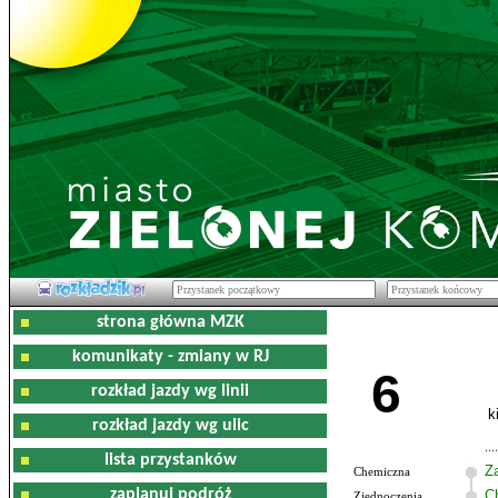
strona główna MZK
komunikaty - zmiany w RJ
6
rozkład jazdy wg linii
k
rozkład jazdy wg ulic
lista przystanków
Z
Chemiczna
zaplanuj podróż
C
Zjednoczenia