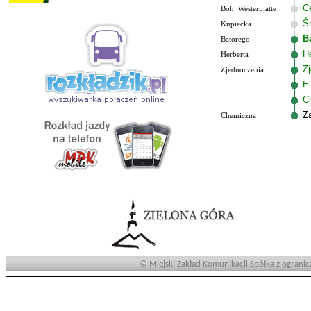
C
Boh. Westerplatte
Ś
Kupiecka
B
Batorego
He
Herberta
Z
Zjednoczenia
El
C
Z
Chemiczna
© Miejski Zakład Komunikacji Spółka z ogranic