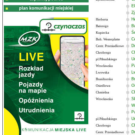
El
plan komunikacji miejskiej
Z
He
Herberta
B
Batorego
Ś
Kupiecka
C
Boh. Westerplatte
D
Centr. Przesiadkowe
C
Chrobrego
U
pl.Piłsudskiego
P
Wrocławska
L
Lwowska
B
Braniborska
O
Osiedlowa
C
Chmielna
S
Wrocławska
W
P
U
pl.Piłsudskiego
C
Chrobrego
D
Centr. Przesiadkowe