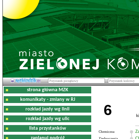
strona główna MZK
komunikaty - zmiany w RJ
6
rozkład jazdy wg linii
k
rozkład jazdy wg ulic
lista przystanków
Z
Chemiczna
zaplanuj podróż
C
Zjednoczenia