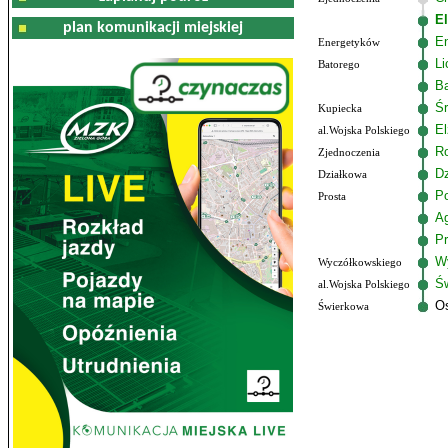
E
plan komunikacji miejskiej
E
Energetyków
L
Batorego
B
Ś
Kupiecka
El
al.Wojska Polskiego
R
Zjednoczenia
Dz
Działkowa
P
Prosta
A
Pr
W
Wyczółkowskiego
Św
al.Wojska Polskiego
O
Świerkowa