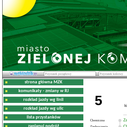
strona główna MZK
komunikaty - zmiany w RJ
5
rozkład jazdy wg linii
k
rozkład jazdy wg ulic
lista przystanków
Z
Chemiczna
zaplanuj podróż
C
Zjednoczenia