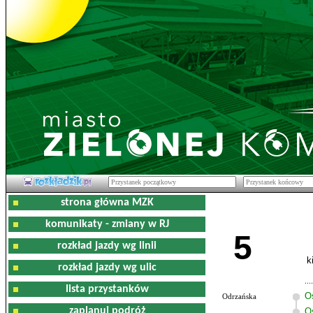
strona główna MZK
komunikaty - zmiany w RJ
5
rozkład jazdy wg linii
k
rozkład jazdy wg ulic
lista przystanków
O
Odrzańska
zaplanuj podróż
O