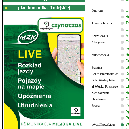
plan komunikacji miejskiej
O
Batorego
R
T
Trasa Północna
O
M
Rzeźniczaka
O
Zdrojowa
R
S
Sulechowska
Do
S
Staszica
D
Centr. Przesiadkowe
C
Boh. Westerplatte
El
al.Wojska Polskiego
R
Zjednoczenia
D
Działkowa
P
Prosta
A
P
W
Wyczółkowskiego