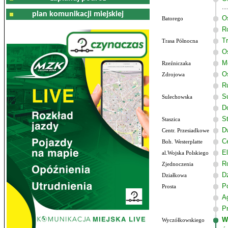
plan komunikacji miejskiej
O
Batorego
R
T
Trasa Północna
O
M
Rzeźniczaka
O
Zdrojowa
R
S
Sulechowska
Do
S
Staszica
D
Centr. Przesiadkowe
C
Boh. Westerplatte
El
al.Wojska Polskiego
R
Zjednoczenia
D
Działkowa
P
Prosta
A
P
W
Wyczółkowskiego