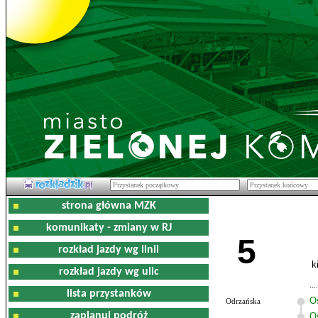
strona główna MZK
komunikaty - zmiany w RJ
5
rozkład jazdy wg linii
k
rozkład jazdy wg ulic
lista przystanków
O
Odrzańska
zaplanuj podróż
O