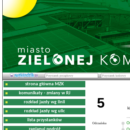
strona główna MZK
komunikaty - zmiany w RJ
5
rozkład jazdy wg linii
k
rozkład jazdy wg ulic
lista przystanków
O
Odrzańska
zaplanuj podróż
O