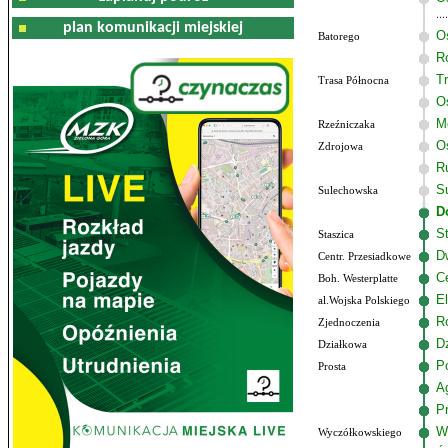
plan komunikacji miejskiej
O
Batorego
R
T
Trasa Północna
O
M
Rzeźniczaka
O
Zdrojowa
R
S
Sulechowska
D
S
Staszica
D
Centr. Przesiadkowe
C
Boh. Westerplatte
El
al.Wojska Polskiego
R
Zjednoczenia
D
Działkowa
P
Prosta
A
P
W
Wyczółkowskiego