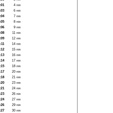
:01
4
min
:03
6
min
:04
7
min
:05
8
min
:06
9
min
:08
11
min
:09
12
min
:11
14
min
:12
15
min
:13
16
min
:14
17
min
:15
18
min
:17
20
min
:18
21
min
:20
23
min
:21
24
min
:23
26
min
:24
27
min
:26
29
min
:27
30
min