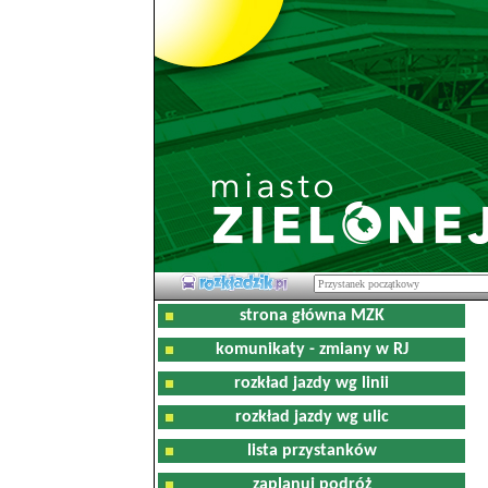
strona główna MZK
komunikaty - zmiany w RJ
rozkład jazdy wg linii
rozkład jazdy wg ulic
lista przystanków
zaplanuj podróż