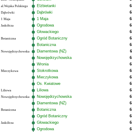
Elżbietanki
6
al.Wojska Polskiego
Dąbrówki
6
Dąbrówki
1 Maja
6
1 Maja
Ogrodowa
6
Jaskółcza
Głowackiego
6
Ogród Botaniczny
6
Botaniczna
Botaniczna
6
Diamentowa (NŻ)
6
Nowojędrzychowska
Nowojędrzychowska
6
Wronia
6
Stokrotkowa
6
Mieczykowa
Mieczykowa
6
Os. Kwiatowe
6
Liliowa
6
Liliowa
Nowojędrzychowska
6
Nowojędrzychowska
Diamentowa (NŻ)
6
Botaniczna
6
Botaniczna
Ogród Botaniczny
6
Głowackiego
6
Jaskółcza
Ogrodowa
6