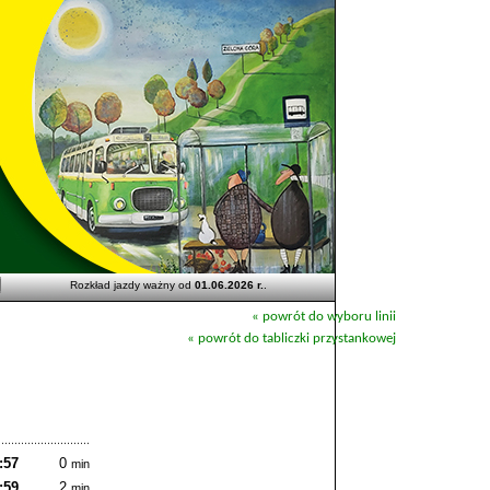
Rozkład jazdy ważny od
01.06.2026 r.
.
« powrót do wyboru linii
« powrót do tabliczki przystankowej
:57
0
min
:59
2
min