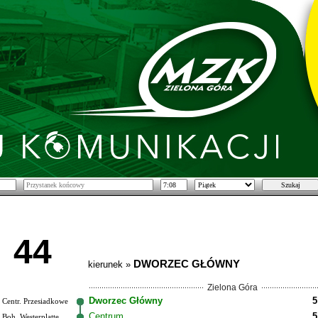
44
DWORZEC GŁÓWNY
kierunek »
Zielona Góra
Dworzec Główny
5
Centr. Przesiadkowe
Centrum
5
Boh. Westerplatte