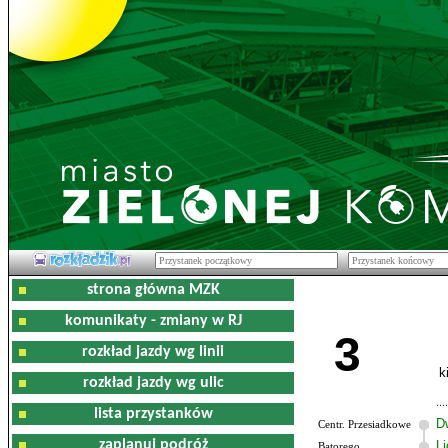
strona główna MZK
komunikaty - zmiany w RJ
3
rozkład jazdy wg linii
k
rozkład jazdy wg ulic
lista przystanków
D
Centr. Przesiadkowe
zaplanuj podróż
L
Batorego