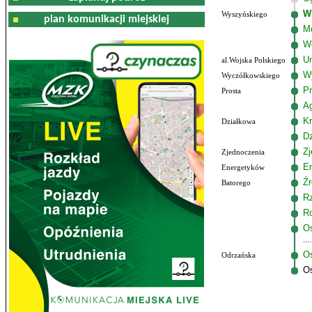
W
Wyszyńskiego
plan komunikacji miejskiej
M
W
Un
al.Wojska Polskiego
W
Wyczółkowskiego
Pr
Prosta
A
Kr
Działkowa
Dz
Zj
Zjednoczenia
E
Energetyków
Źr
Batorego
R
R
Os
Os
Odrzańska
O