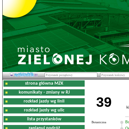
strona główna MZK
komunikaty - zmiany w RJ
39
rozkład jazdy wg linii
k
rozkład jazdy wg ulic
lista przystanków
Bo
Botaniczna
zaplanuj podróż
Og