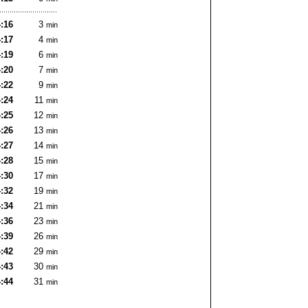
:16
3
min
:17
4
min
:19
6
min
:20
7
min
:22
9
min
:24
11
min
:25
12
min
:26
13
min
:27
14
min
:28
15
min
:30
17
min
:32
19
min
:34
21
min
:36
23
min
:39
26
min
:42
29
min
:43
30
min
:44
31
min