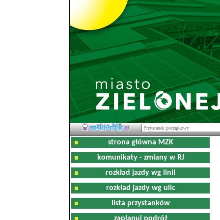
strona główna MZK
komunikaty - zmiany w RJ
rozkład jazdy wg linii
rozkład jazdy wg ulic
lista przystanków
zaplanuj podróż