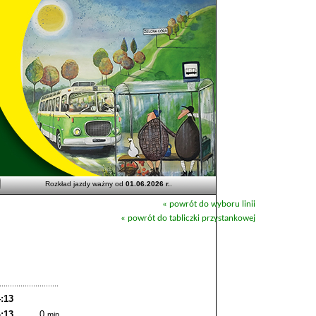
Rozkład jazdy ważny od
01.06.2026 r.
.
« powrót do wyboru linii
« powrót do tabliczki przystankowej
:13
:13
0
min