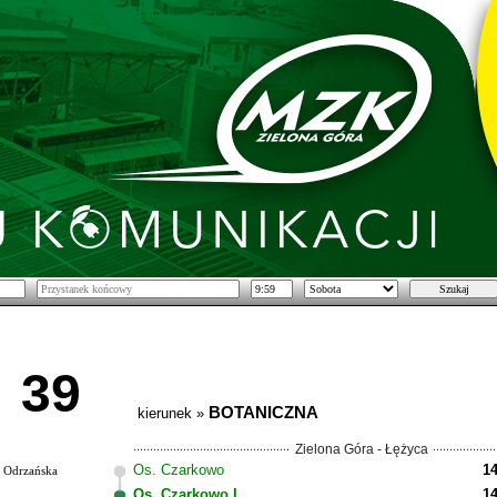
39
BOTANICZNA
kierunek »
Zielona Góra - Łężyca
Os. Czarkowo
14
Odrzańska
Os. Czarkowo I
14