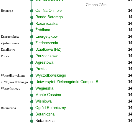
Zielona Góra
Os. Na Olimpie
14
Batorego
Rondo Batorego
14
Rzeźniczaka
14
Źródlana
14
Energetyków
14
Energetyków
Zjednoczenia
14
Zjednoczenia
Działkowa (NŻ)
14
Działkowa
Porzeczkowa
14
Prosta
Agrestowa
14
Prosta
14
Wyczółkowskiego
14
Wyczółkowskiego
Uniwersytet Zielonogórski Campus B
14
al.Wojska Polskiego
Węgierska
14
Wyszyńskiego
Monte Cassino
14
Wiśniowa
14
Ogród Botaniczny
14
Botaniczna
Botaniczna
14
Botaniczna
14