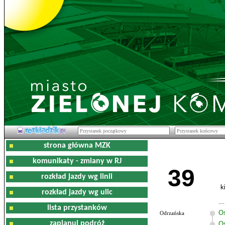
strona główna MZK
komunikaty - zmiany w RJ
39
rozkład jazdy wg linii
k
rozkład jazdy wg ulic
lista przystanków
O
Odrzańska
zaplanuj podróż
Os