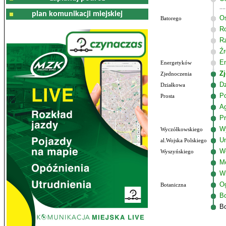
plan komunikacji miejskiej
Os
Batorego
R
R
Źr
E
Energetyków
Z
Zjednoczenia
Dz
Działkowa
P
Prosta
A
Pr
W
Wyczółkowskiego
Un
al.Wojska Polskiego
W
Wyszyńskiego
M
W
Og
Botaniczna
Bo
Bo