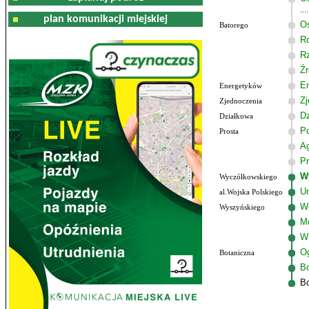
plan komunikacji miejskiej
Os
Batorego
R
R
Źr
E
Energetyków
Zj
Zjednoczenia
Dz
Działkowa
P
Prosta
A
Pr
W
Wyczółkowskiego
Un
al.Wojska Polskiego
W
Wyszyńskiego
M
W
Og
Botaniczna
Bo
Bo