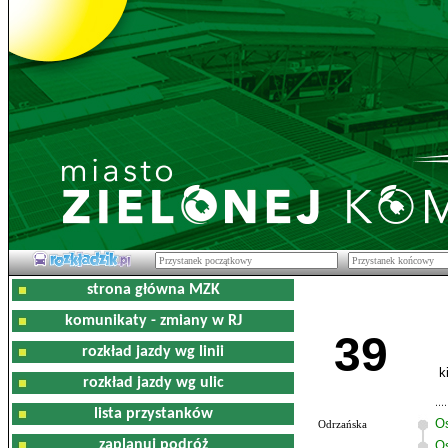
strona główna MZK
komunikaty - zmiany w RJ
39
rozkład jazdy wg linii
k
rozkład jazdy wg ulic
lista przystanków
O
Odrzańska
zaplanuj podróż
Os