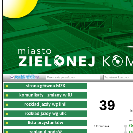
strona główna MZK
komunikaty - zmiany w RJ
39
rozkład jazdy wg linii
k
rozkład jazdy wg ulic
lista przystanków
O
Odrzańska
zaplanuj podróż
Os