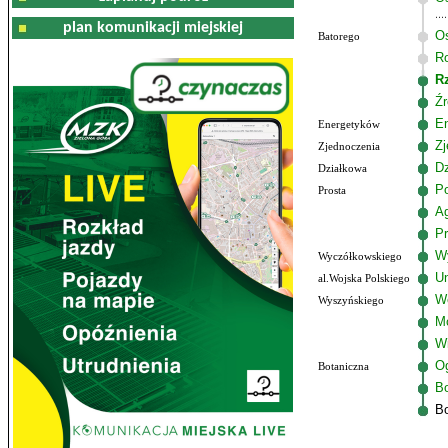
plan komunikacji miejskiej
Os
Batorego
R
R
Źr
E
Energetyków
Zj
Zjednoczenia
Dz
Działkowa
P
Prosta
A
Pr
W
Wyczółkowskiego
Un
al.Wojska Polskiego
W
Wyszyńskiego
M
W
Og
Botaniczna
Bo
Bo