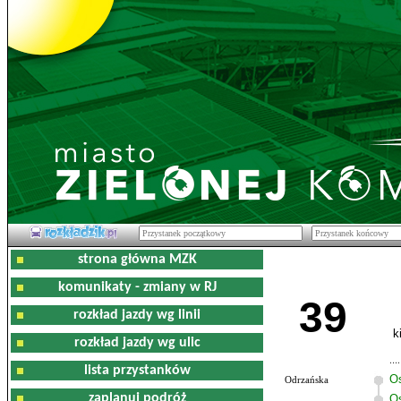
strona główna MZK
komunikaty - zmiany w RJ
39
rozkład jazdy wg linii
k
rozkład jazdy wg ulic
lista przystanków
O
Odrzańska
zaplanuj podróż
Os