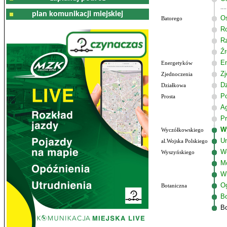
plan komunikacji miejskiej
Os
Batorego
R
R
Źr
E
Energetyków
Zj
Zjednoczenia
Dz
Działkowa
P
Prosta
A
Pr
W
Wyczółkowskiego
Un
al.Wojska Polskiego
W
Wyszyńskiego
M
W
Og
Botaniczna
Bo
Bo