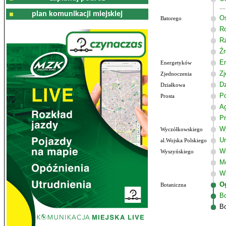
plan komunikacji miejskiej
Os
Batorego
R
R
Źr
E
Energetyków
Zj
Zjednoczenia
Dz
Działkowa
P
Prosta
A
Pr
W
Wyczółkowskiego
Un
al.Wojska Polskiego
W
Wyszyńskiego
M
W
O
Botaniczna
Bo
Bo