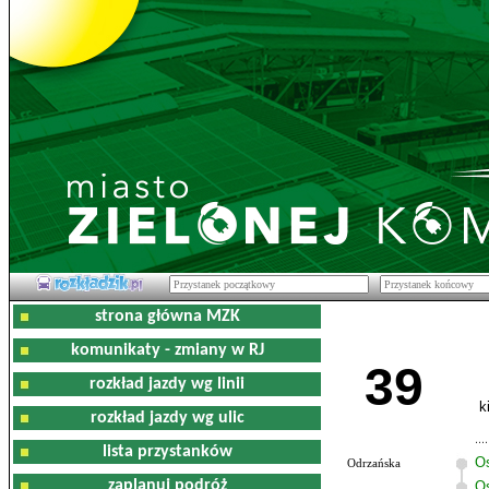
strona główna MZK
komunikaty - zmiany w RJ
39
rozkład jazdy wg linii
k
rozkład jazdy wg ulic
lista przystanków
O
Odrzańska
zaplanuj podróż
Os