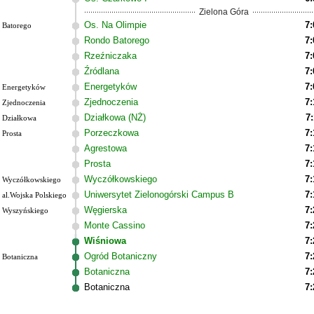
Zielona Góra
Os. Na Olimpie
7:
Batorego
Rondo Batorego
7:
Rzeźniczaka
7:
Źródlana
7:
Energetyków
7:
Energetyków
Zjednoczenia
7:
Zjednoczenia
Działkowa (NŻ)
7:
Działkowa
Porzeczkowa
7:
Prosta
Agrestowa
7:
Prosta
7:
Wyczółkowskiego
7:
Wyczółkowskiego
Uniwersytet Zielonogórski Campus B
7:
al.Wojska Polskiego
Węgierska
7:
Wyszyńskiego
Monte Cassino
7:
Wiśniowa
7:
Ogród Botaniczny
7:
Botaniczna
Botaniczna
7:
Botaniczna
7: