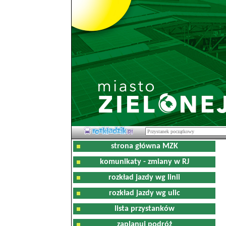
strona główna MZK
komunikaty - zmiany w RJ
rozkład jazdy wg linii
rozkład jazdy wg ulic
lista przystanków
zaplanuj podróż