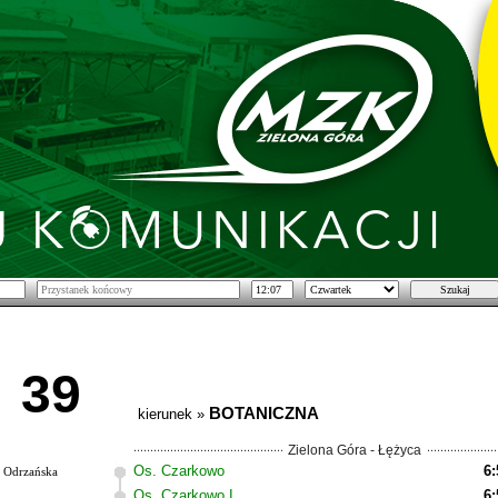
39
BOTANICZNA
kierunek »
Zielona Góra - Łężyca
Os. Czarkowo
6:
Odrzańska
Os. Czarkowo I
6: