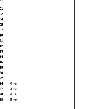
01
02
04
05
07
10
11
12
13
14
16
18
20
22
24
0
min
27
3
min
28
4
min
29
5
min