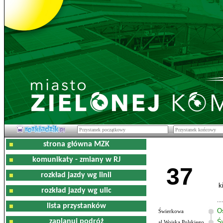
strona główna MZK
komunikaty - zmiany w RJ
37
rozkład jazdy wg linii
k
rozkład jazdy wg ulic
lista przystanków
O
Świerkowa
zaplanuj podróż
Ś
al.Wojska Polskiego