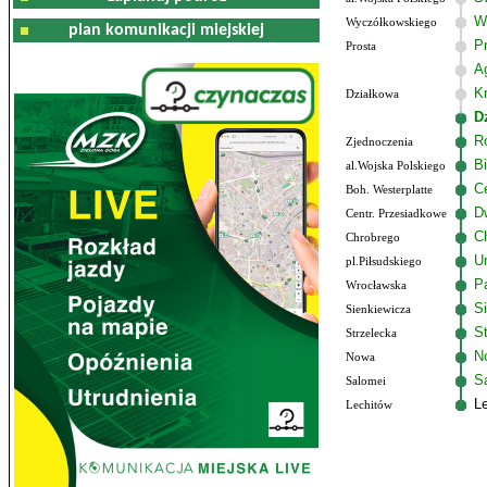
W
Wyczółkowskiego
plan komunikacji miejskiej
P
Prosta
A
Kr
Działkowa
D
R
Zjednoczenia
B
al.Wojska Polskiego
C
Boh. Westerplatte
D
Centr. Przesiadkowe
C
Chrobrego
U
pl.Piłsudskiego
P
Wrocławska
S
Sienkiewicza
S
Strzelecka
N
Nowa
S
Salomei
L
Lechitów