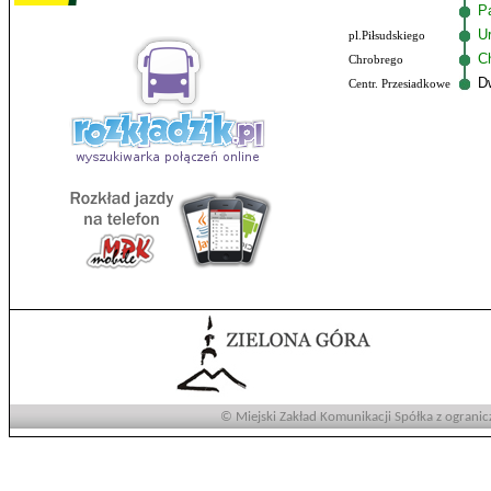
P
U
pl.Piłsudskiego
C
Chrobrego
D
Centr. Przesiadkowe
© Miejski Zakład Komunikacji Spółka z ogranic