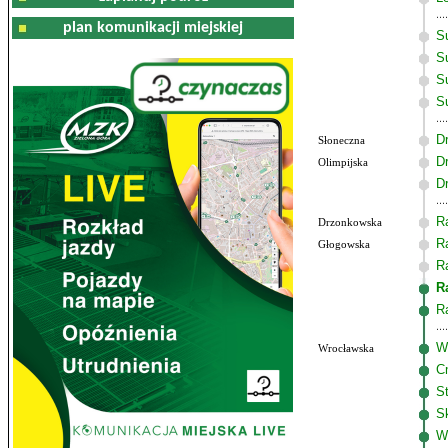
plan komunikacji miejskiej
S
Su
S
S
D
Słoneczna
D
Olimpijska
D
R
Drzonkowska
R
Głogowska
R
R
R
W
Wrocławska
C
S
S
W