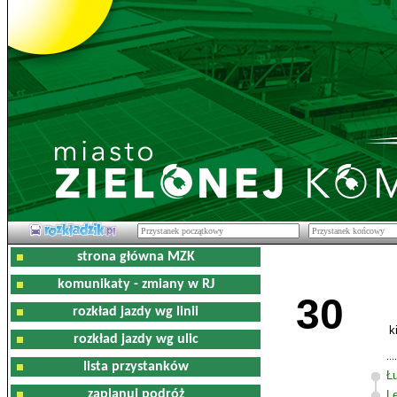
strona główna MZK
komunikaty - zmiany w RJ
30
rozkład jazdy wg linii
k
rozkład jazdy wg ulic
lista przystanków
Ł
zaplanuj podróż
L