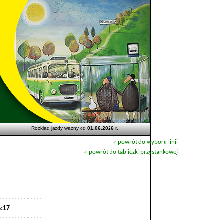
Rozkład jazdy ważny od
01.06.2026 r.
.
« powrót do wyboru linii
« powrót do tabliczki przystankowej
6:17