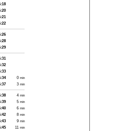
6:18
6:20
6:21
6:22
6:26
6:28
6:29
6:31
6:32
6:33
6:34
0
min
6:37
3
min
6:38
4
min
6:39
5
min
6:40
6
min
6:42
8
min
6:43
9
min
6:45
11
min