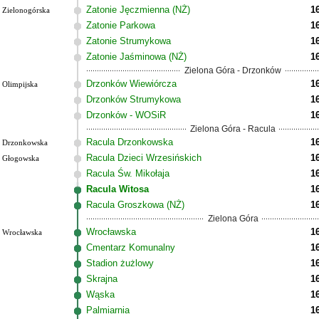
Zatonie Jęczmienna (NŻ)
1
Zielonogórska
Zatonie Parkowa
1
Zatonie Strumykowa
1
Zatonie Jaśminowa (NŻ)
1
Zielona Góra - Drzonków
Drzonków Wiewiórcza
1
Olimpijska
Drzonków Strumykowa
1
Drzonków - WOSiR
1
Zielona Góra - Racula
Racula Drzonkowska
1
Drzonkowska
Racula Dzieci Wrzesińskich
1
Głogowska
Racula Św. Mikołaja
1
Racula Witosa
1
Racula Groszkowa (NŻ)
1
Zielona Góra
Wrocławska
1
Wrocławska
Cmentarz Komunalny
1
Stadion żużlowy
1
Skrajna
1
Wąska
1
Palmiarnia
1