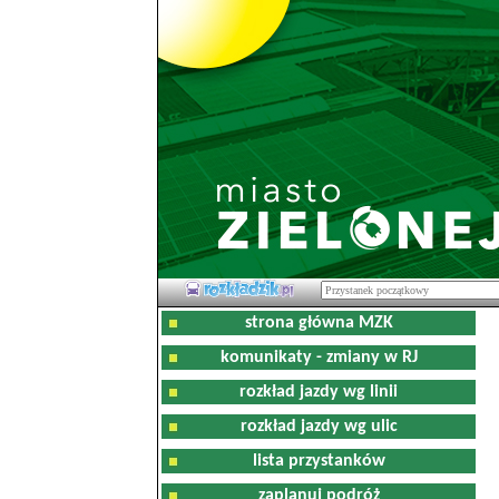
strona główna MZK
komunikaty - zmiany w RJ
rozkład jazdy wg linii
rozkład jazdy wg ulic
lista przystanków
zaplanuj podróż