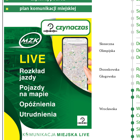
plan komunikacji miejskiej
S
Su
S
S
D
Słoneczna
D
Olimpijska
D
R
Drzonkowska
R
Głogowska
R
R
R
W
Wrocławska
C
S
S
W