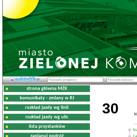
strona główna MZK
komunikaty - zmiany w RJ
30
rozkład jazdy wg linii
k
rozkład jazdy wg ulic
lista przystanków
Ł
zaplanuj podróż
L