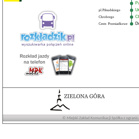
P
U
pl.Piłsudskiego
C
Chrobrego
D
Centr. Przesiadkowe
© Miejski Zakład Komunikacji Spółka z ogranic