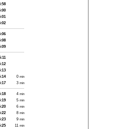
4:58
5:00
5:01
5:02
5:06
5:08
5:09
5:11
5:12
5:13
5:14
0
min
5:17
3
min
5:18
4
min
5:19
5
min
5:20
6
min
5:22
8
min
5:23
9
min
5:25
11
min