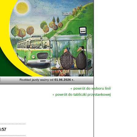
Rozkład jazdy ważny od
01.06.2026 r.
.
« powrót do wyboru linii
« powrót do tabliczki przystankowej
4:57