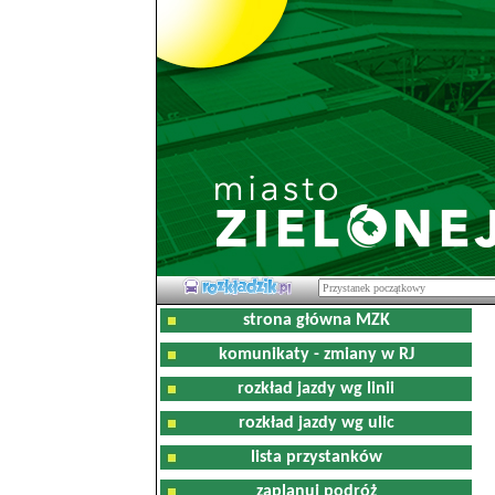
strona główna MZK
komunikaty - zmiany w RJ
rozkład jazdy wg linii
rozkład jazdy wg ulic
lista przystanków
zaplanuj podróż