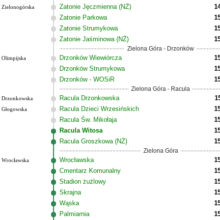
Zatonie Jęczmienna (NŻ)
1
Zielonogórska
Zatonie Parkowa
1
Zatonie Strumykowa
1
Zatonie Jaśminowa (NŻ)
1
Zielona Góra - Drzonków
Drzonków Wiewiórcza
1
Olimpijska
Drzonków Strumykowa
1
Drzonków - WOSiR
1
Zielona Góra - Racula
Racula Drzonkowska
1
Drzonkowska
Racula Dzieci Wrzesińskich
1
Głogowska
Racula Św. Mikołaja
1
Racula Witosa
1
Racula Groszkowa (NŻ)
1
Zielona Góra
Wrocławska
1
Wrocławska
Cmentarz Komunalny
1
Stadion żużlowy
1
Skrajna
1
Wąska
1
Palmiarnia
1