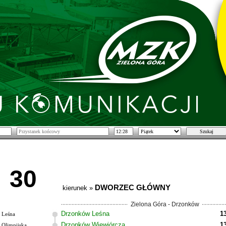
30
DWORZEC GŁÓWNY
kierunek »
Zielona Góra - Drzonków
Drzonków Leśna
1
Leśna
Drzonków Wiewiórcza
1
Olimpijska