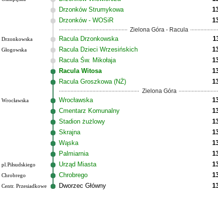
Drzonków Strumykowa
1
Drzonków - WOSiR
1
Zielona Góra - Racula
Racula Drzonkowska
1
Drzonkowska
Racula Dzieci Wrzesińskich
1
Głogowska
Racula Św. Mikołaja
1
Racula Witosa
1
Racula Groszkowa (NŻ)
1
Zielona Góra
Wrocławska
1
Wrocławska
Cmentarz Komunalny
1
Stadion żużlowy
1
Skrajna
1
Wąska
1
Palmiarnia
1
Urząd Miasta
1
pl.Piłsudskiego
Chrobrego
1
Chrobrego
Dworzec Główny
1
Centr. Przesiadkowe