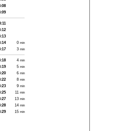
3:08
3:09
3:11
3:12
3:13
3:14
0
min
3:17
3
min
3:18
4
min
3:19
5
min
3:20
6
min
3:22
8
min
3:23
9
min
3:25
11
min
3:27
13
min
3:28
14
min
3:29
15
min