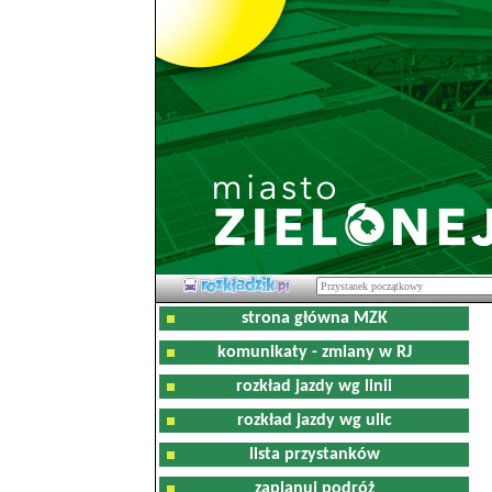
strona główna MZK
komunikaty - zmiany w RJ
rozkład jazdy wg linii
rozkład jazdy wg ulic
lista przystanków
zaplanuj podróż