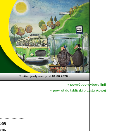
Rozkład jazdy ważny od
01.06.2026 r.
.
« powrót do wyboru linii
« powrót do tabliczki przystankowej
3:05
3:06