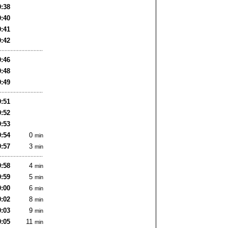
9:38
9:40
9:41
9:42
9:46
9:48
9:49
9:51
9:52
9:53
9:54
0
min
9:57
3
min
9:58
4
min
9:59
5
min
0:00
6
min
0:02
8
min
0:03
9
min
0:05
11
min