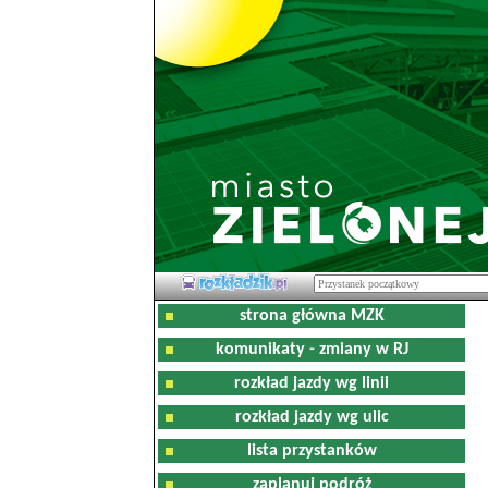
strona główna MZK
komunikaty - zmiany w RJ
rozkład jazdy wg linii
rozkład jazdy wg ulic
lista przystanków
zaplanuj podróż