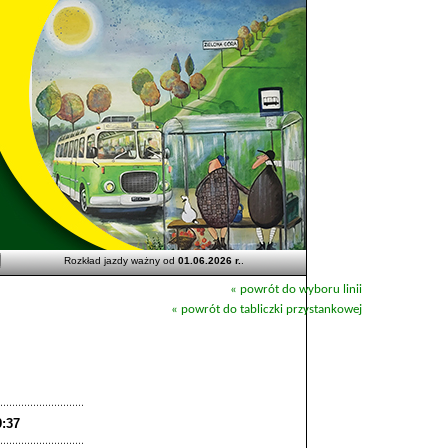
Rozkład jazdy ważny od
01.06.2026 r.
.
« powrót do wyboru linii
« powrót do tabliczki przystankowej
9:37