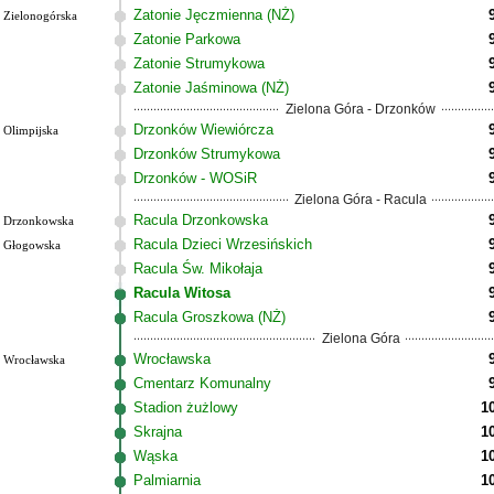
Zatonie Jęczmienna (NŻ)
Zielonogórska
Zatonie Parkowa
Zatonie Strumykowa
Zatonie Jaśminowa (NŻ)
Zielona Góra - Drzonków
Drzonków Wiewiórcza
Olimpijska
Drzonków Strumykowa
Drzonków - WOSiR
Zielona Góra - Racula
Racula Drzonkowska
Drzonkowska
Racula Dzieci Wrzesińskich
Głogowska
Racula Św. Mikołaja
Racula Witosa
Racula Groszkowa (NŻ)
Zielona Góra
Wrocławska
Wrocławska
Cmentarz Komunalny
Stadion żużlowy
1
Skrajna
1
Wąska
1
Palmiarnia
1