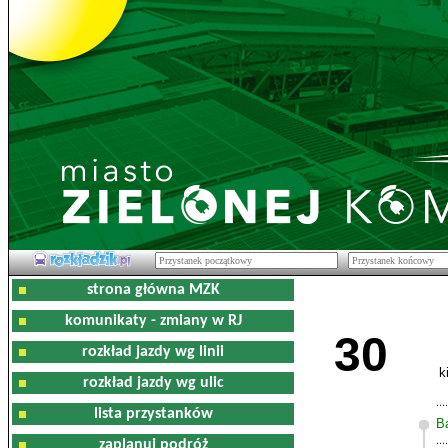
strona główna MZK
komunikaty - zmiany w RJ
30
rozkład jazdy wg linii
k
rozkład jazdy wg ulic
lista przystanków
B
zaplanuj podróż