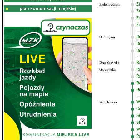
Z
Zielonogórska
plan komunikacji miejskiej
Z
Z
Z
D
Olimpijska
D
D
R
Drzonkowska
R
Głogowska
R
R
R
W
Wrocławska
C
S
S
W
P