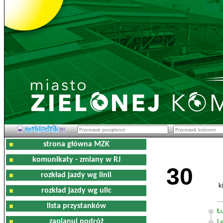
strona główna MZK
komunikaty - zmiany w RJ
30
rozkład jazdy wg linii
k
rozkład jazdy wg ulic
lista przystanków
Ł
zaplanuj podróż
L