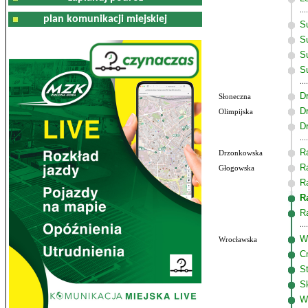
plan komunikacji miejskiej
S
Su
S
S
D
Słoneczna
D
Olimpijska
D
R
Drzonkowska
R
Głogowska
R
R
R
W
Wrocławska
C
S
S
W