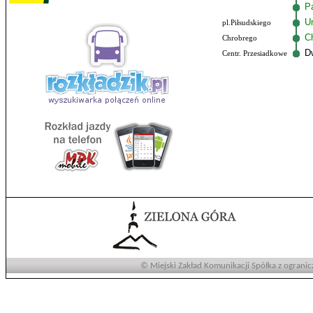
P
U
pl.Piłsudskiego
C
Chrobrego
D
Centr. Przesiadkowe
© Miejski Zakład Komunikacji Spółka z ogranic