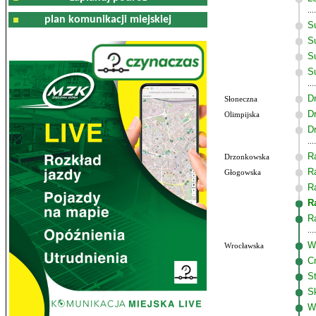
plan komunikacji miejskiej
S
Su
S
S
D
Słoneczna
D
Olimpijska
D
R
Drzonkowska
R
Głogowska
R
R
R
W
Wrocławska
C
S
S
W