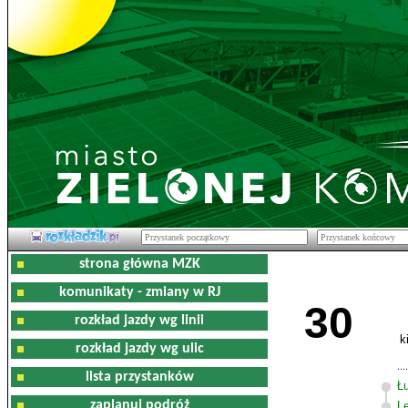
strona główna MZK
komunikaty - zmiany w RJ
30
rozkład jazdy wg linii
k
rozkład jazdy wg ulic
lista przystanków
Ł
zaplanuj podróż
L