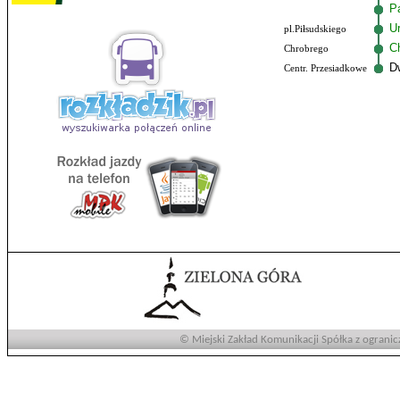
P
U
pl.Piłsudskiego
C
Chrobrego
D
Centr. Przesiadkowe
© Miejski Zakład Komunikacji Spółka z ogranic