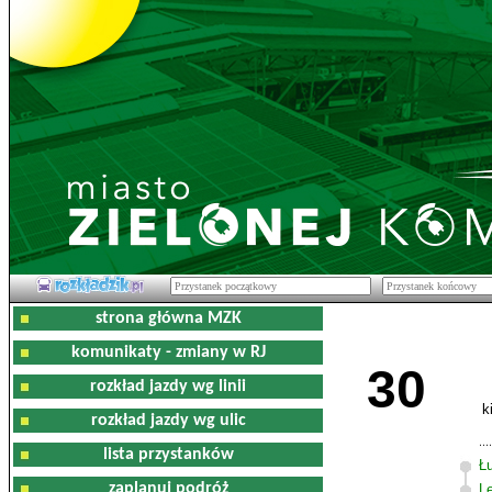
strona główna MZK
komunikaty - zmiany w RJ
30
rozkład jazdy wg linii
k
rozkład jazdy wg ulic
lista przystanków
Ł
zaplanuj podróż
L