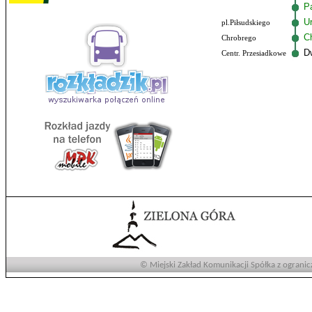
P
U
pl.Piłsudskiego
C
Chrobrego
D
Centr. Przesiadkowe
© Miejski Zakład Komunikacji Spółka z ogranic