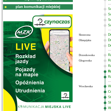
plan komunikacji miejskiej
S
Su
S
S
D
Słoneczna
D
Olimpijska
D
R
Drzonkowska
R
Głogowska
R
R
R
W
Wrocławska
C
S
S
W