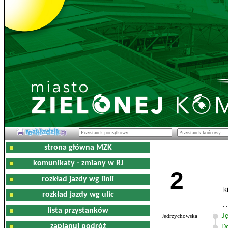
strona główna MZK
komunikaty - zmiany w RJ
2
rozkład jazdy wg linii
k
rozkład jazdy wg ulic
lista przystanków
J
Jędrzychowska
zaplanuj podróż
D