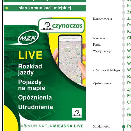
K
plan komunikacji miejskiej
Z
J
Kożuchowska
Pr
K
G
Jaskółcza
P
Ptasia
W
Wyszyńskiego
M
W
Wo
al.Wojska Polskiego
R
R
Zjednoczenia
Zj
El
C
Zi
Na
P
Solidarności