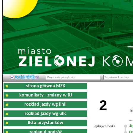
strona główna MZK
komunikaty - zmiany w RJ
2
rozkład jazdy wg linii
k
rozkład jazdy wg ulic
lista przystanków
J
Jędrzychowska
zaplanuj podróż
D